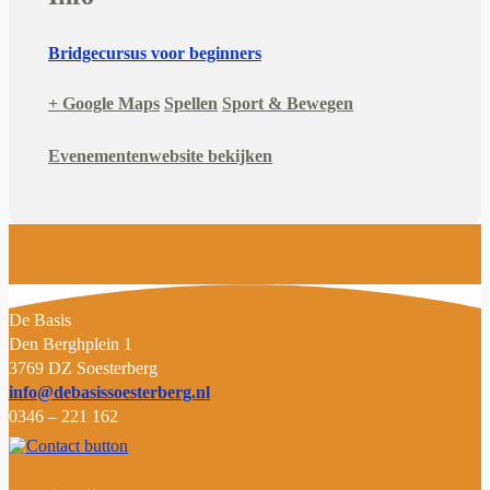
Bridgecursus voor beginners
+ Google Maps
Spellen
Sport & Bewegen
Evenementenwebsite bekijken
D
e Basis
Den Berghplein 1
3769 DZ Soesterberg
info@debasissoesterberg.nl
0346 – 221 162